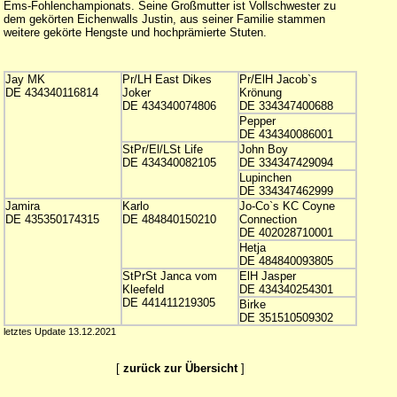
Ems-Fohlenchampionats. Seine Großmutter ist Vollschwester zu
dem gekörten Eichenwalls Justin, aus seiner Familie stammen
weitere gekörte Hengste und hochprämierte Stuten.
Jay MK
Pr/LH East Dikes
Pr/ElH Jacob`s
DE 434340116814
Joker
Krönung
DE 434340074806
DE 334347400688
Pepper
DE 434340086001
StPr/El/LSt Life
John Boy
DE 434340082105
DE 334347429094
Lupinchen
DE 334347462999
Jamira
Karlo
Jo-Co`s KC Coyne
DE 435350174315
DE 484840150210
Connection
DE 402028710001
Hetja
DE 484840093805
StPrSt Janca vom
ElH Jasper
Kleefeld
DE 434340254301
DE 441411219305
Birke
DE 351510509302
letztes Update 13.12.2021
[
zurück zur Übersicht
]