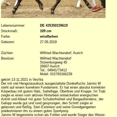
Lebensnummer:
DE 435350159619
Stockmaß:
109 cm
Farbe:
windfarben
Geboren:
27.05.2019
Züchter:
Wilfried Wachtendorf, Aurich
Besitzer:
Wilfried Wachtendorf
Stürenburgweg 45
26607 Aurich
Tel.: 04941/73412
Mobil: 015783166239
gekört 13.11.2021 in Vechta
Der mit viel Hengstausdruck ausgestattete Dunkelfuchs Jamiro W
steht auf einem korrekten Fundament. Er hat einen absolut korrekten
Körperbau mit gutem Hals, Sattellage, Oberlinie und Kruppe. Im Trab
zeigte er einen vom aktiven Hinterbein entwickelten energischen
Antritt und Ablauf mit guter Schulterfreiheit und Bergauftendenz, der
Galopp wurde gut und rund gesprungen, den Schritt zeigte er
gelassen und fleißig. Sein Exterieur und seine Grundgangarten
prädestinieren ihn zu einem guten Sportpony.
Jamiro W begeisterte schon als Fohlen und wurde Sieger des Weser-