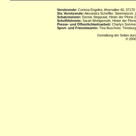
Vorsitzende:
Corinna Engelke, Ahornallee 40, 37170
Stv. Vorsitzende:
Alexandra Scheffler, Steinmetzstr
Schatzmeister:
Dennis Stepputat, Hinter der Pforte 
Schriftführerin:
Sarah Wohlgemuth, Hinter der Pforte
Presse- und Öffentlichkeitsarbeit:
Charlyn Sommerf
Sport- und Freizeitwartin:
Tina Buschner, Timoburg
Gestaltung der Seiten dur
© 2000