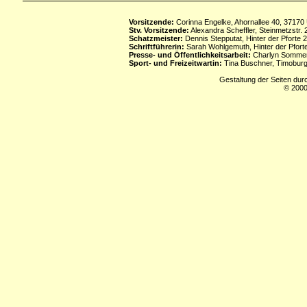
Vorsitzende:
Corinna Engelke, Ahornallee 40, 37170
Stv. Vorsitzende:
Alexandra Scheffler, Steinmetzstr
Schatzmeister:
Dennis Stepputat, Hinter der Pforte 
Schriftführerin:
Sarah Wohlgemuth, Hinter der Pforte
Presse- und Öffentlichkeitsarbeit:
Charlyn Sommerf
Sport- und Freizeitwartin:
Tina Buschner, Timoburg
Gestaltung der Seiten dur
© 2000