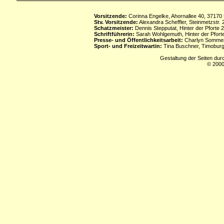
Vorsitzende:
Corinna Engelke, Ahornallee 40, 37170
Stv. Vorsitzende:
Alexandra Scheffler, Steinmetzstr
Schatzmeister:
Dennis Stepputat, Hinter der Pforte 
Schriftführerin:
Sarah Wohlgemuth, Hinter der Pforte
Presse- und Öffentlichkeitsarbeit:
Charlyn Sommerf
Sport- und Freizeitwartin:
Tina Buschner, Timoburg
Gestaltung der Seiten dur
© 2000