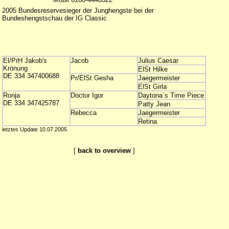
2005 Bundesreservesieger der Junghengste bei der
Bundeshengstschau der IG Classic
El/PrH Jakob's
Jacob
Julius Caesar
Krönung
ElSt Hilke
DE 334 347400688
Pr/ElSt Gesha
Jaegermeister
ElSt Girla
Ronja
Doctor Igor
Daytona`s Time Piece
DE 334 347425787
Patty Jean
Rebecca
Jaegermeister
Retina
letztes Update 10.07.2005
[
back to overview
]