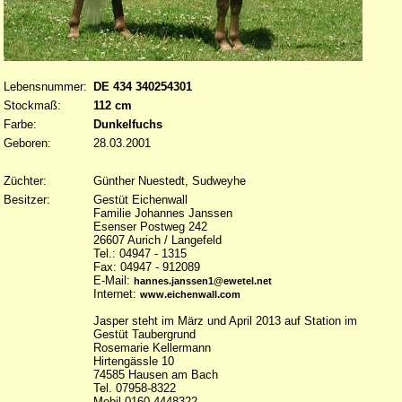
Lebensnummer:
DE 434 340254301
Stockmaß:
112 cm
Farbe:
Dunkelfuchs
Geboren:
28.03.2001
Züchter:
Günther Nuestedt, Sudweyhe
Besitzer:
Gestüt Eichenwall
Familie Johannes Janssen
Esenser Postweg 242
26607 Aurich / Langefeld
Tel.: 04947 - 1315
Fax: 04947 - 912089
E-Mail:
hannes.janssen1@ewetel.net
Internet:
www.eichenwall.com
Jasper steht im März und April 2013 auf Station im
Gestüt Taubergrund
Rosemarie Kellermann
Hirtengässle 10
74585 Hausen am Bach
Tel. 07958-8322
Mobil 0160-4448322