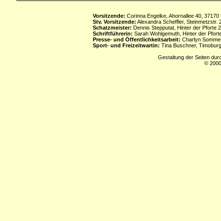
Vorsitzende:
Corinna Engelke, Ahornallee 40, 37170
Stv. Vorsitzende:
Alexandra Scheffler, Steinmetzstr
Schatzmeister:
Dennis Stepputat, Hinter der Pforte 
Schriftführerin:
Sarah Wohlgemuth, Hinter der Pforte
Presse- und Öffentlichkeitsarbeit:
Charlyn Sommerf
Sport- und Freizeitwartin:
Tina Buschner, Timoburg
Gestaltung der Seiten dur
© 2000