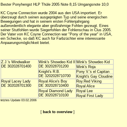
Bester Ponyhengst HLP Thüle 2005 Note 8,15 Umgangsnote 10,0
KC Coyne Connection wurde 2004 aus den USA importiert. Er
überzeugt durch seinen ausgeprägten Typ und seine energischen
Bewegungen und hat in seinem ersten Fohlenjahrgang
außerordentlich elegante aber großrahmige Fohlen gezeugt. Eines
seiner Stutfohlen wurde Siegerfohlen der Fohlenschau in Clus 2005.
Der Vater von KC Coyne Connection war "Pony of the year" in USA,
ein Schecke, so daß KC auch für Farbzüchter eine interessante
Anpaarungsmöglichkeit bietet.
Z.J.'s Windwalker
Wink's Showdeo Kid II
Wink's Showdeo Kid
DE 302028701400
DE 302028701200
Wink's Roja
Knight's R.B.
Pony V.'s el Capitan
DE 3202028710700
Knight's Gay Cloudine
Royal Lacey Lady
Royal Alice's Boy
Roy.Red Viking
DE 302028701300
DE 302028710400
Royal Alice
Royal Diamond Lady
Royal Lee
DE 302028710100
Royal First Lady
letztes Update 03.02.2006
[
back to overview
]