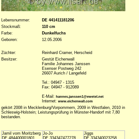
Lebensnummer:
DE 441411181206
Stockmaß:
110 cm
Farbe:
Dunkelfuchs
Geboren:
12.05.2006
Züchter:
Reinhard Cramer, Herscheid
Besitzer:
Gestüt Eichenwall
Familie Johannes Janssen
Esenser Postweg 242
26607 Aurich / Langefeld
Tel.: 04947 - 1315
Fax: 04947 - 912089
E-Mail:
hannes.janssen1@ewetel.net
Internet:
www.eichenwall.com
gekört 2008 in Mecklenburg/Vorpommern, 2009 in Westfalen, 2010 in
Schleswig-Holstein; Leistungsprüfung in Münster-Handorf mit 7,80
bestanden.
Jamil vom Moritzberg
Jo-Jo
Jiggs
DE 484400001801
DE 334347477278
DE 334340023258