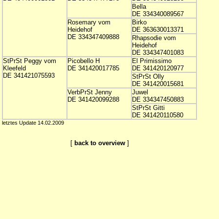
Bella
DE 334340089567
Rosemary vom
Birko
Heidehof
DE 363630013371
DE 334347409888
Rhapsodie vom
Heidehof
DE 334347401083
StPrSt Peggy vom
Picobello H
El Primissimo
Kleefeld
DE 341420017785
DE 341420120977
DE 341421075593
StPrSt Olly
DE 341420015681
VerbPrSt Jenny
Juwel
DE 341420099288
DE 334347450883
StPrSt Gitti
DE 341420110580
letztes Update 14.02.2009
[
back to overview
]