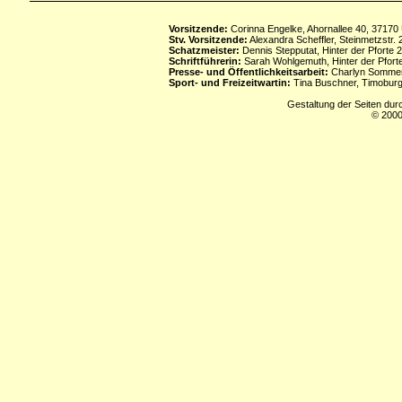
Vorsitzende:
Corinna Engelke, Ahornallee 40, 37170
Stv. Vorsitzende:
Alexandra Scheffler, Steinmetzstr
Schatzmeister:
Dennis Stepputat, Hinter der Pforte 
Schriftführerin:
Sarah Wohlgemuth, Hinter der Pforte
Presse- und Öffentlichkeitsarbeit:
Charlyn Sommerf
Sport- und Freizeitwartin:
Tina Buschner, Timoburg
Gestaltung der Seiten dur
© 2000