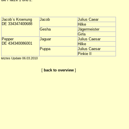
Jacob`s Kroenung
Jacob
Julius Caear
DE 334347400688
Hilke
Gesha
Jägermeister
Girla
Pepper
Jaguar
Julius Caesar
DE 434340086001
Hilke
Puppa
Julius Caesar
Pinkie II
letztes Update 06.03.2010
[
back to overview
]