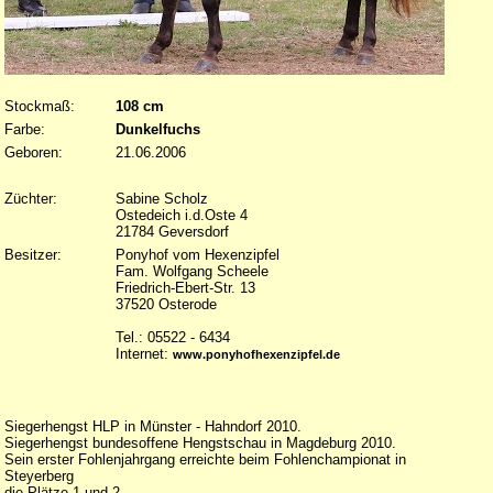
Stockmaß:
108 cm
Farbe:
Dunkelfuchs
Geboren:
21.06.2006
Züchter:
Sabine Scholz
Ostedeich i.d.Oste 4
21784 Geversdorf
Besitzer:
Ponyhof vom Hexenzipfel
Fam. Wolfgang Scheele
Friedrich-Ebert-Str. 13
37520 Osterode
Tel.: 05522 - 6434
Internet:
www.ponyhofhexenzipfel.de
Siegerhengst HLP in Münster - Hahndorf 2010.
Siegerhengst bundesoffene Hengstschau in Magdeburg 2010.
Sein erster Fohlenjahrgang erreichte beim Fohlenchampionat in
Steyerberg
die Plätze 1 und 2.