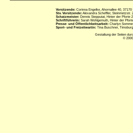
Vorsitzende:
Corinna Engelke, Ahornallee 40, 37170
Stv. Vorsitzende:
Alexandra Scheffler, Steinmetzstr
Schatzmeister:
Dennis Stepputat, Hinter der Pforte 
Schriftführerin:
Sarah Wohlgemuth, Hinter der Pforte
Presse- und Öffentlichkeitsarbeit:
Charlyn Sommerf
Sport- und Freizeitwartin:
Tina Buschner, Timoburg
Gestaltung der Seiten dur
© 2000