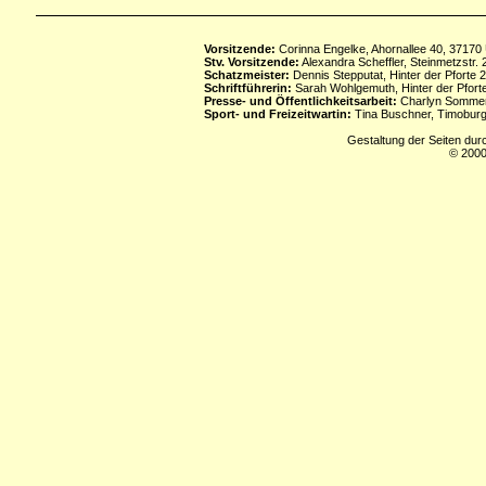
Vorsitzende:
Corinna Engelke, Ahornallee 40, 37170
Stv. Vorsitzende:
Alexandra Scheffler, Steinmetzstr
Schatzmeister:
Dennis Stepputat, Hinter der Pforte 
Schriftführerin:
Sarah Wohlgemuth, Hinter der Pforte
Presse- und Öffentlichkeitsarbeit:
Charlyn Sommerf
Sport- und Freizeitwartin:
Tina Buschner, Timoburg
Gestaltung der Seiten dur
© 2000