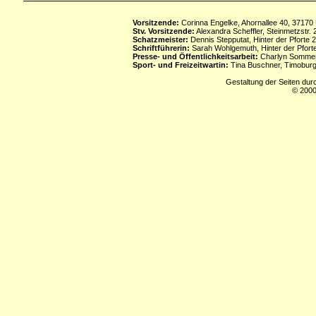
Vorsitzende:
Corinna Engelke, Ahornallee 40, 37170
Stv. Vorsitzende:
Alexandra Scheffler, Steinmetzstr
Schatzmeister:
Dennis Stepputat, Hinter der Pforte 
Schriftführerin:
Sarah Wohlgemuth, Hinter der Pforte
Presse- und Öffentlichkeitsarbeit:
Charlyn Sommerf
Sport- und Freizeitwartin:
Tina Buschner, Timoburg
Gestaltung der Seiten dur
© 2000