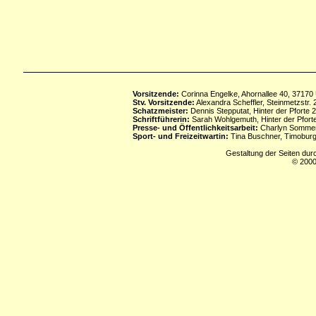
Vorsitzende:
Corinna Engelke, Ahornallee 40, 37170
Stv. Vorsitzende:
Alexandra Scheffler, Steinmetzstr
Schatzmeister:
Dennis Stepputat, Hinter der Pforte 
Schriftführerin:
Sarah Wohlgemuth, Hinter der Pforte
Presse- und Öffentlichkeitsarbeit:
Charlyn Sommerf
Sport- und Freizeitwartin:
Tina Buschner, Timoburg
Gestaltung der Seiten dur
© 2000