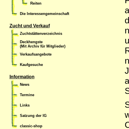
Reiten
Die Interessengemeinschaft
Zucht und Verkauf
Zuchtstättenverzeichnis
u
Deckhengste
(Mit Archiv für Mitglieder)
R
Verkaufsangebote
Kaufgesuche
J
Information
a
News
S
Termine
S
Links
w
Satzung der IG
C
classic-shop