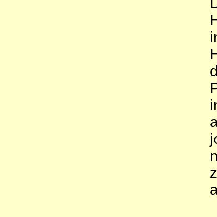
D
H
i
H
d
P
i
a
j
n
z
a