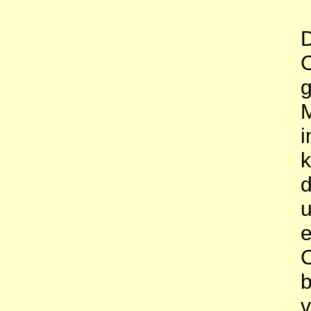
D
C
g
M
i
k
d
u
e
C
b
v