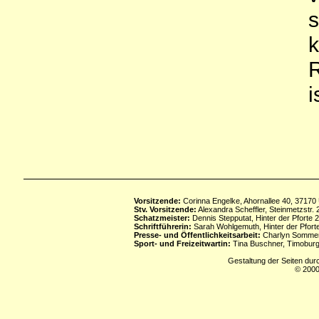
s
k
R
i
Vorsitzende:
Corinna Engelke, Ahornallee 40, 37170
Stv. Vorsitzende:
Alexandra Scheffler, Steinmetzstr
Schatzmeister:
Dennis Stepputat, Hinter der Pforte 
Schriftführerin:
Sarah Wohlgemuth, Hinter der Pforte
Presse- und Öffentlichkeitsarbeit:
Charlyn Sommerf
Sport- und Freizeitwartin:
Tina Buschner, Timoburg
Gestaltung der Seiten dur
© 2000