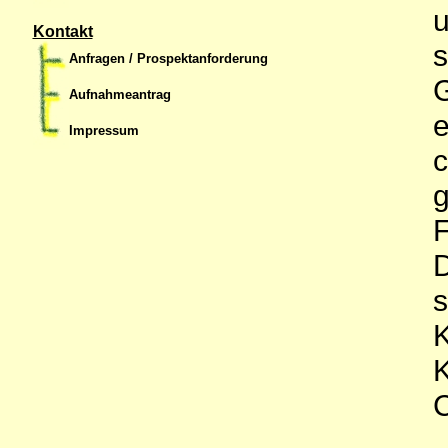
u
Kontakt
s
Anfragen / Prospektanforderung
G
Aufnahmeantrag
e
Impressum
c
g
F
D
s
K
K
C