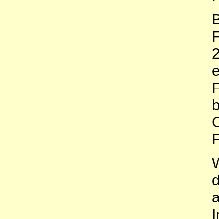
B
F
2
e
F
b
C
F
W
d
a
I