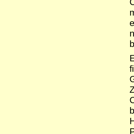
C
m
e
n
b
E
f
G
Z
C
b
H
P