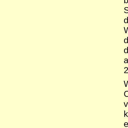
S
d
W
d
d
a
2
W
C
v
k
e