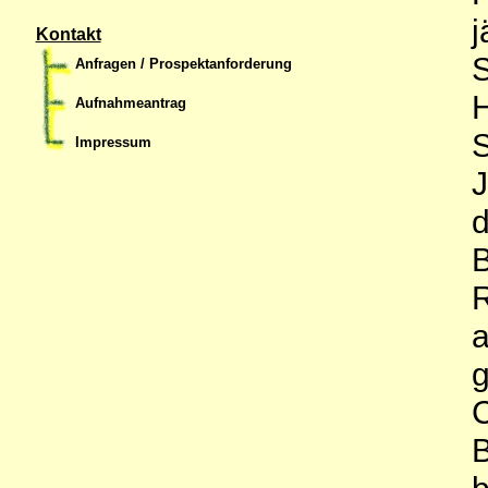
j
Kontakt
S
Anfragen / Prospektanforderung
H
Aufnahmeantrag
S
Impressum
J
d
B
R
a
g
C
B
b