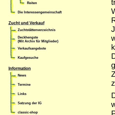
Reiten
W
Die Interessengemeinschaft
Zucht und Verkauf
Zuchtstättenverzeichnis
w
Deckhengste
(Mit Archiv für Mitglieder)
k
Verkaufsangebote
Kaufgesuche
Information
News
Termine
D
Links
w
Satzung der IG
P
classic-shop