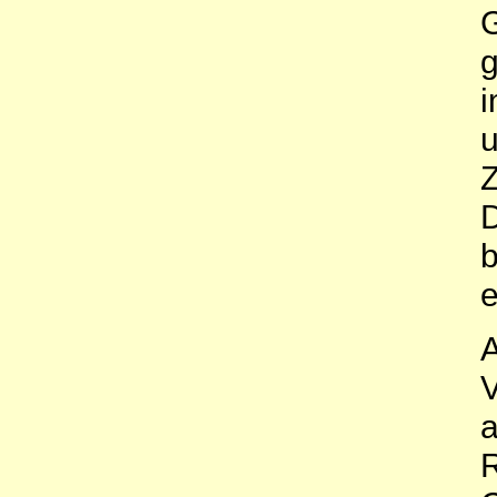
G
g
i
u
Z
D
b
e
A
V
a
R