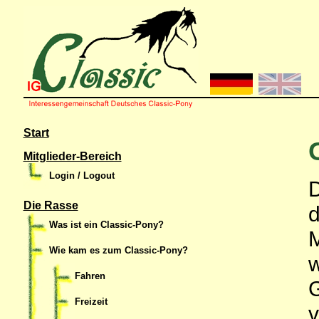
Start
Mitglieder-Bereich
Login / Logout
D
Die Rasse
d
Was ist ein Classic-Pony?
M
Wie kam es zum Classic-Pony?
Fahren
G
Freizeit
v