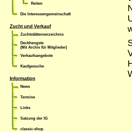
Reiten
N
Die Interessengemeinschaft
w
Zucht und Verkauf
Zuchtstättenverzeichnis
S
Deckhengste
(Mit Archiv für Mitglieder)
V
Verkaufsangebote
H
Kaufgesuche
W
Information
News
Termine
Links
Satzung der IG
classic-shop