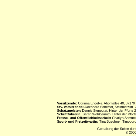
Vorsitzende:
Corinna Engelke, Ahornallee 40, 37170
Stv. Vorsitzende:
Alexandra Scheffler, Steinmetzstr
Schatzmeister:
Dennis Stepputat, Hinter der Pforte 
Schriftführerin:
Sarah Wohlgemuth, Hinter der Pforte
Presse- und Öffentlichkeitsarbeit:
Charlyn Sommerf
Sport- und Freizeitwartin:
Tina Buschner, Timoburg
Gestaltung der Seiten dur
© 2000