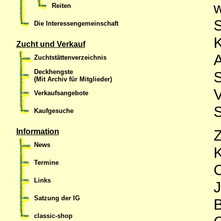
Reiten
Die Interessengemeinschaft
Zucht und Verkauf
Zuchtstättenverzeichnis
Deckhengste
(Mit Archiv für Mitglieder)
Verkaufsangebote
S
Kaufgesuche
Z
Information
News
K
Termine
C
Links
J
Satzung der IG
B
classic-shop