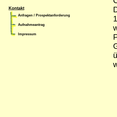
C
D
Kontakt
Anfragen / Prospektanforderung
1
Aufnahmeantrag
w
Impressum
P
G
ü
w