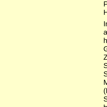
P
H
I
a
G
Z
S
S
M
(
S