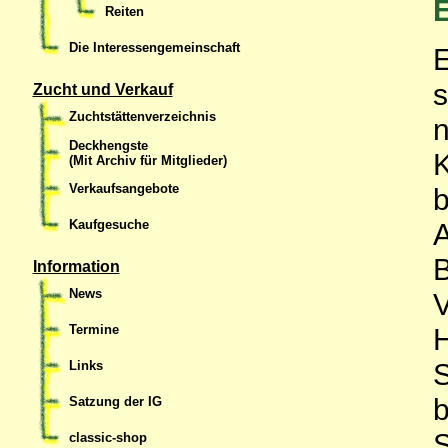
E
Reiten
Die Interessengemeinschaft
E
s
Zucht und Verkauf
Zuchtstättenverzeichnis
n
Deckhengste
K
(Mit Archiv für Mitglieder)
Verkaufsangebote
b
Kaufgesuche
B
Information
News
V
Termine
S
Links
b
Satzung der IG
S
classic-shop