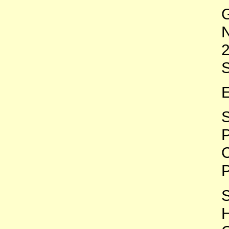
G
N
S
E
S
P
C
P
S
H