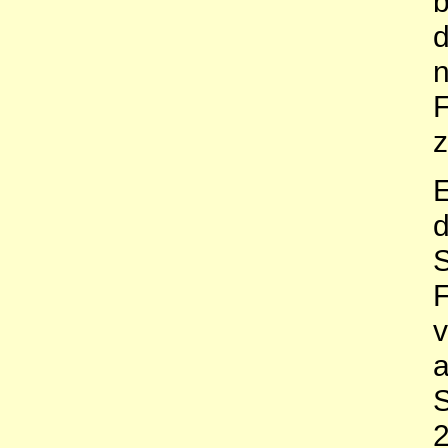
b
d
n
F
z
E
d
S
F
v
a
S
2