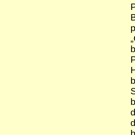
P
B
p
„
b
P
H
b
S
b
d
d
b