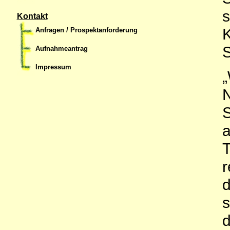
s
Kontakt
K
Anfragen / Prospektanforderung
S
Aufnahmeantrag
Impressum
„
N
S
a
T
r
d
s
d