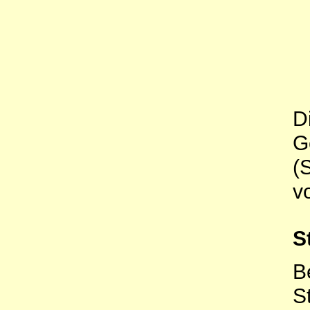
D
G
(
v
S
B
S