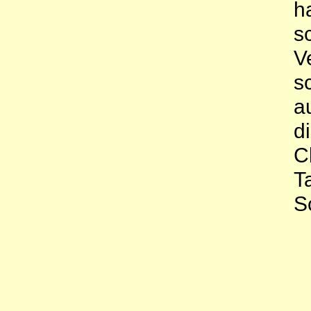
h
s
V
s
a
d
C
T
S