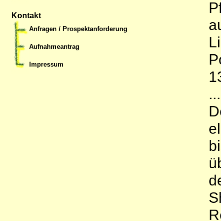
P
Kontakt
a
Anfragen / Prospektanforderung
L
Aufnahmeantrag
P
Impressum
1
.
D
e
b
ü
d
S
R