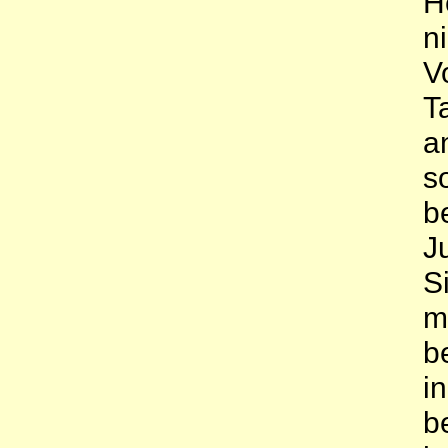
H
n
V
T
a
s
b
J
S
m
b
i
b