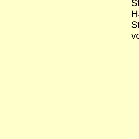
S
H
S
v