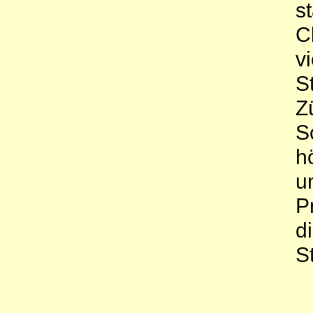
s
C
v
S
Z
S
h
u
P
d
S