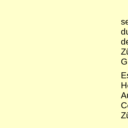
s
d
d
Z
G
E
H
A
C
Z