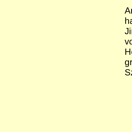
A
h
J
v
H
g
S