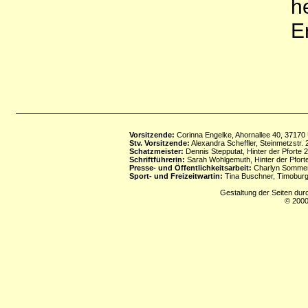
h
E
Vorsitzende:
Corinna Engelke, Ahornallee 40, 37170
Stv. Vorsitzende:
Alexandra Scheffler, Steinmetzstr
Schatzmeister:
Dennis Stepputat, Hinter der Pforte 
Schriftführerin:
Sarah Wohlgemuth, Hinter der Pforte
Presse- und Öffentlichkeitsarbeit:
Charlyn Sommerf
Sport- und Freizeitwartin:
Tina Buschner, Timoburg
Gestaltung der Seiten dur
© 2000