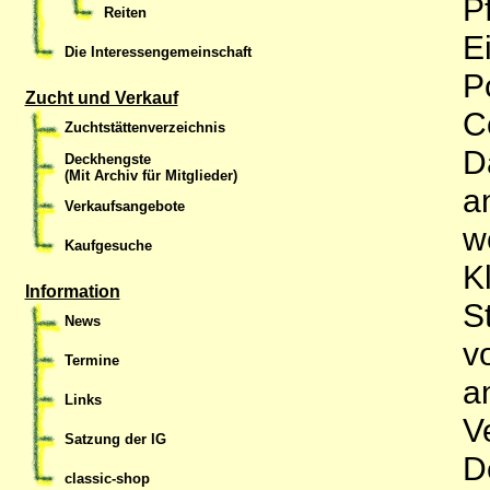
P
Reiten
E
Die Interessengemeinschaft
P
Zucht und Verkauf
C
Zuchtstättenverzeichnis
D
Deckhengste
(Mit Archiv für Mitglieder)
a
Verkaufsangebote
w
Kaufgesuche
K
Information
S
News
v
Termine
a
Links
V
Satzung der IG
D
classic-shop