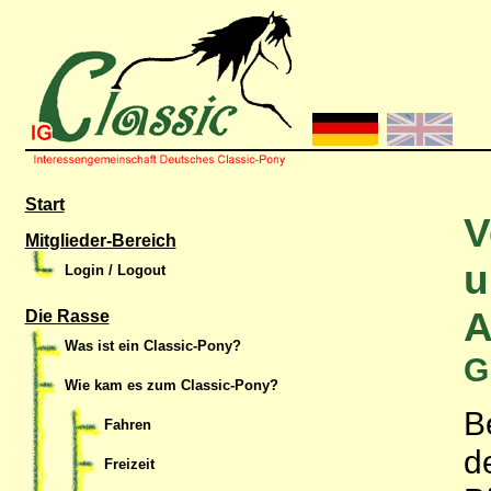
Start
V
Mitglieder-Bereich
u
Login / Logout
A
Die Rasse
Was ist ein Classic-Pony?
G
Wie kam es zum Classic-Pony?
B
Fahren
d
Freizeit