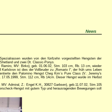
News
 Spezialrassen wurden von den fünfzehn vorgestellten Hengsten der
-Shetland und zwei Dt. Classic-Ponys.
V: Ramiro, MV: Birko), geb. 01.06.02, Stm. 103 cm, Rb. 13 cm, wieder
Karlskron ist dies der Vollbruder zu „Romario I“, der früh ums Leben
entierte den Palomino Hengst Cheg Kim`s Pure Class (V.: Jeremy's
. 17.05.1999, Stm. 112 cm, Rb 14cm. Dieser Hengst wurde im Herbst
t, MV: Admiral, Z.: Engel K.H., 30827 Garbsen), geb.11.07.02, Stm.105
tigerscheck-Hengst mit gutem Typ und herausragenden Bewegungen soll