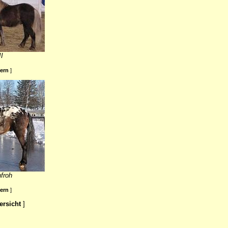
I
ßern
]
froh
ßern
]
ersicht
]