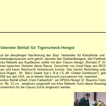
Tobender Beifall für Tigerscheck-Hengst
uf der diesjährigen Nachkörung des Bayr. Verbandes für Kleinpferde und
hetlandponyrassen acht gekört, darunter drei Shetlandhengste, drei Partbred
rtur Nieberle aus Kaufbeuren stellte mit dem Classic-Hengst „Romario II“ (
inen typischen Vertreter dieser Rasse. Gezüchtet von Josef Haas aus 85123 
am und kaum Nachzucht hinterlassen konnte. Das Gestüt Moritzberg präs
uck Rogers - M.: B&Ls Sweet Sue v. B & L'S „Mr. Golden Gentleman“), geb
004 aus den USA, wo er bereits Nachzucht vorzuweisen hat, importiert.
roßen Beifall erhielt „Fürst Farbenfroh“, ein DPbSh-Hengst (V: Bayerns Fürs
m, Rb. 13 cm., wiederum vorgestellt von Artur Nieberle. Auch dieser Braun
ornehmlich für die Classic-Zucht eingesetzt werden.