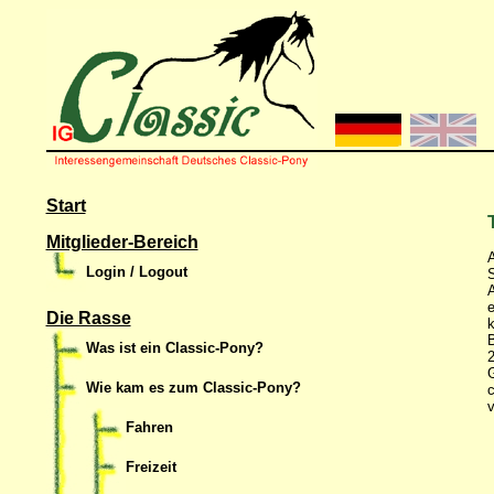
Start
Mitglieder-Bereich
A
Login / Logout
S
A
e
Die Rasse
k
B
Was ist ein Classic-Pony?
2
G
Wie kam es zum Classic-Pony?
c
v
Fahren
Freizeit