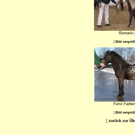
Romario I
[
Bild vergrö
Fürst Farben
[
Bild vergrö
[
zurück zur Üb