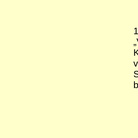
1
„
K
v
S
b