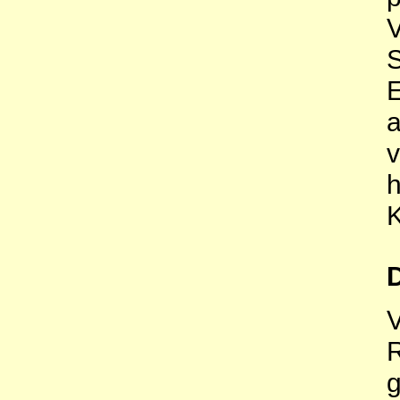
K
D
V