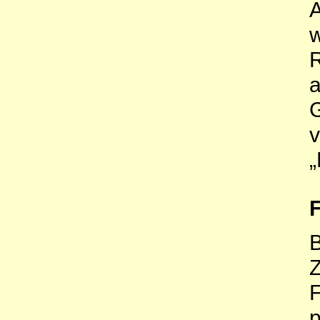
A
w
a
„
F
Z