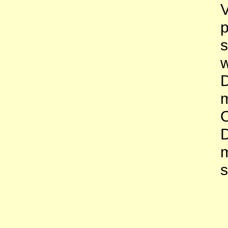
V
p
w
D
O
D
s