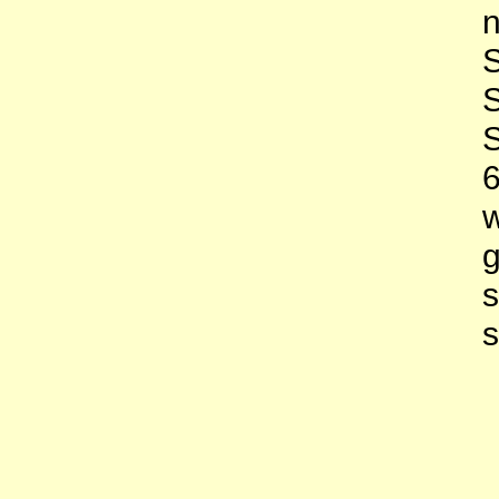
S
S
6
g
s