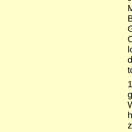
M
B
G
O
l
d
t
1
g
W
h
z