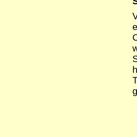
S
e
C
h
T
g