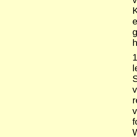
K
e
g
h
1
l
S
v
r
v
f
W