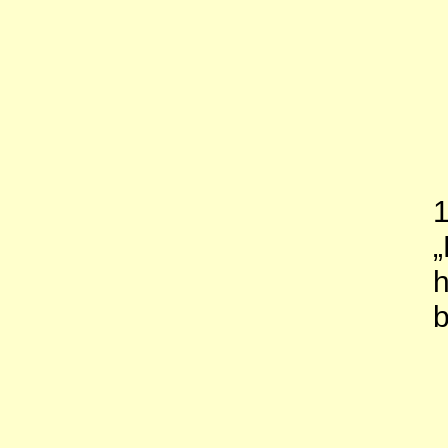
1
„
h
b