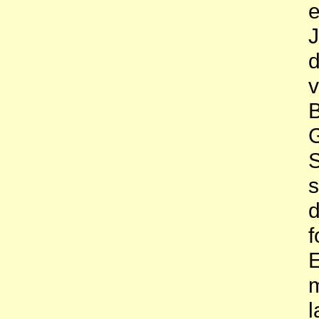
e
J
d
v
G
S
s
d
E
m