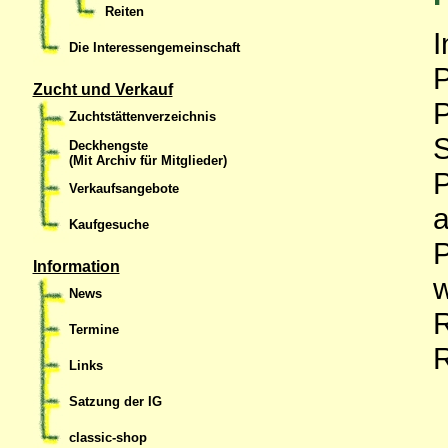
Reiten
I
Die Interessengemeinschaft
P
Zucht und Verkauf
P
Zuchtstättenverzeichnis
S
Deckhengste
(Mit Archiv für Mitglieder)
P
Verkaufsangebote
a
Kaufgesuche
P
Information
w
News
R
Termine
R
Links
Satzung der IG
classic-shop