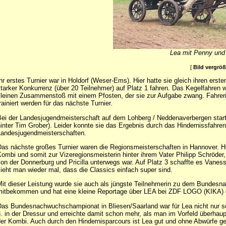
Lea mit Penny und
[
Bild vergrö
hr erstes Turnier war in Holdorf (Weser-Ems). Hier hatte sie gleich ihren erste
tarker Konkurrenz (über 20 Teilnehmer) auf Platz 1 fahren. Das Kegelfahren wa
leinen Zusammenstoß mit einem Pfosten, der sie zur Aufgabe zwang. Fahreri
rainiert werden für das nächste Turnier.
ei der Landesjugendmeisterschaft auf dem Lohberg / Neddenaverbergen startet
inter Tim Grober). Leider konnte sie das Ergebnis durch das Hindernissfahren
andesjugendmeisterschaften.
as nächste großes Turnier waren die Regionsmeisterschaften in Hannover. Hier
ombi und somit zur Vizeregionsmeisterin hinter ihrem Vater Philipp Schröder
on der Donnerburg und Pricilla unterwegs war. Auf Platz 3 schaffte es Vaness
ieht man wieder mal, dass die Classics einfach super sind.
it dieser Leistung wurde sie auch als jüngste Teilnehmerin zu dem Bundes
itbekommen und hat eine kleine Reportage über LEA bei ZDF LOGO (KIKA) g
as Bundesnachwuchschampionat in Bliesen/Saarland war für Lea nicht nur se
. in der Dressur und erreichte damit schon mehr, als man im Vorfeld überhau
er Kombi. Auch durch den Hindernisparcours ist Lea gut und ohne Abwürfe 