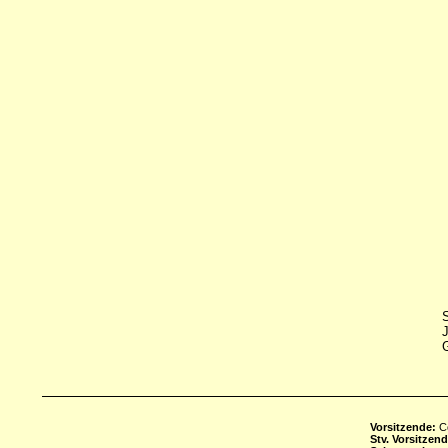
S
J
G
Vorsitzende:
Co
Stv. Vorsitzend