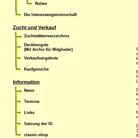
Reiten
Die Interessengemeinschaft
Zucht und Verkauf
Zuchtstättenverzeichnis
Deckhengste
I
(Mit Archiv für Mitglieder)
s
Verkaufsangebote
k
t
Kaufgesuche
B
h
L
Information
D
News
K
v
Termine
s
M
Links
m
Satzung der IG
D
3
classic-shop
d