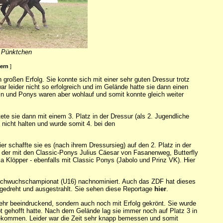
 Pünktchen
ßern
]
n großen Erfolg. Sie konnte sich mit einer sehr guten Dressur trotz
r leider nicht so erfolgreich und im Gelände hatte sie dann einen
n und Ponys waren aber wohlauf und somit konnte gleich weiter
e sie dann mit einem 3. Platz in der Dressur (als 2. Jugendliche
 nicht halten und wurde somit 4. bei den
 schaffte sie es (nach ihrem Dressursieg) auf den 2. Platz in der
, der mit den Classic-Ponys Julius Cäesar von Fasanenweg, Butterfly
a Klöpper - ebenfalls mit Classic Ponys (Jabolo und Prinz VK). Hier
nachwuchschampionat (U16) nachnominiert. Auch das ZDF hat dieses
edreht und ausgestrahlt. Sie sehen diese Reportage
hier
.
hr beeindruckend, sondern auch noch mit Erfolg gekrönt. Sie wurde
pt gehofft hatte. Nach dem Gelände lag sie immer noch auf Platz 3 in
gekommen. Leider war die Zeit sehr knapp bemessen und somit