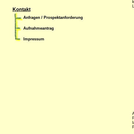
k
L
Kontakt
Anfragen / Prospektanforderung
Aufnahmeantrag
Impressum
A
F
l
P