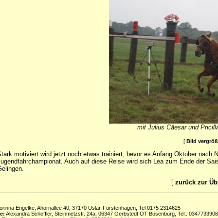
mit Julius Cäesar und Pricil
[
Bild vergrö
tark motiviert wird jetzt noch etwas trainiert, bevor es Anfang Oktober nach N
ugendfahrchampionat. Auch auf diese Reise wird sich Lea zum Ende der Sais
elingen.
[
zurück zur Üb
rinna Engelke, Ahornallee 40, 37170 Uslar-Fürstenhagen, Tel 0175 2314625
e:
Alexandra Scheffler, Steinmetzstr. 24a, 06347 Gerbstedt OT Bösenburg, Tel.: 034773390