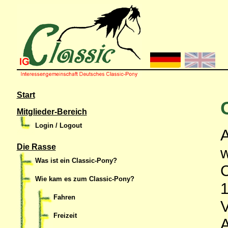
Start
Mitglieder-Bereich
Login / Logout
A
Die Rasse
w
Was ist ein Classic-Pony?
C
Wie kam es zum Classic-Pony?
1
Fahren
V
Freizeit
A