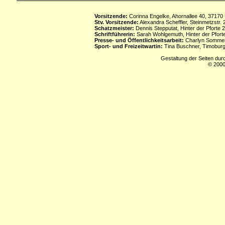
Vorsitzende:
Corinna Engelke, Ahornallee 40, 37170
Stv. Vorsitzende:
Alexandra Scheffler, Steinmetzstr
Schatzmeister:
Dennis Stepputat, Hinter der Pforte 
Schriftführerin:
Sarah Wohlgemuth, Hinter der Pforte
Presse- und Öffentlichkeitsarbeit:
Charlyn Sommerf
Sport- und Freizeitwartin:
Tina Buschner, Timoburg
Gestaltung der Seiten dur
© 2000