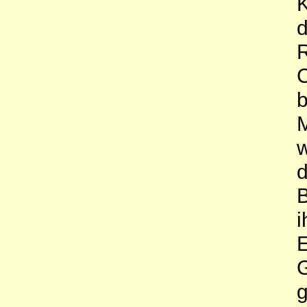
K
d
R
C
b
M
w
d
B
i
E
G
g