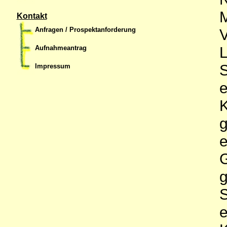
M
Kontakt
Anfragen / Prospektanforderung
V
L
Aufnahmeantrag
S
Impressum
e
K
g
e
G
g
S
e