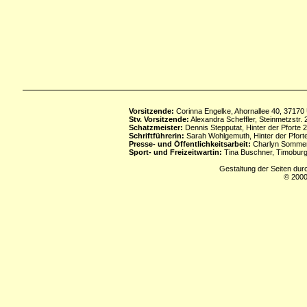
Vorsitzende:
Corinna Engelke, Ahornallee 40, 37170
Stv. Vorsitzende:
Alexandra Scheffler, Steinmetzstr
Schatzmeister:
Dennis Stepputat, Hinter der Pforte 
Schriftführerin:
Sarah Wohlgemuth, Hinter der Pforte
Presse- und Öffentlichkeitsarbeit:
Charlyn Sommerf
Sport- und Freizeitwartin:
Tina Buschner, Timoburg
Gestaltung der Seiten dur
© 2000