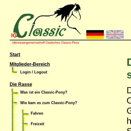
Start
Mitglieder-Bereich
Login / Logout
Die Rasse
D
Was ist ein Classic-Pony?
O
Wie kam es zum Classic-Pony?
G
Fahren
h
Freizeit
S