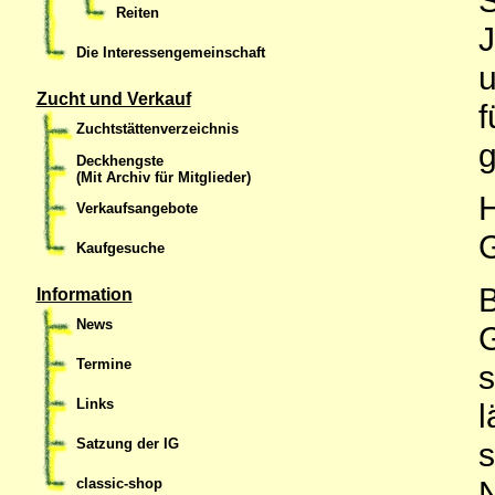
Reiten
J
Die Interessengemeinschaft
u
Zucht und Verkauf
f
Zuchtstättenverzeichnis
g
Deckhengste
(Mit Archiv für Mitglieder)
H
Verkaufsangebote
G
Kaufgesuche
B
Information
News
Termine
s
Links
l
Satzung der IG
s
N
classic-shop