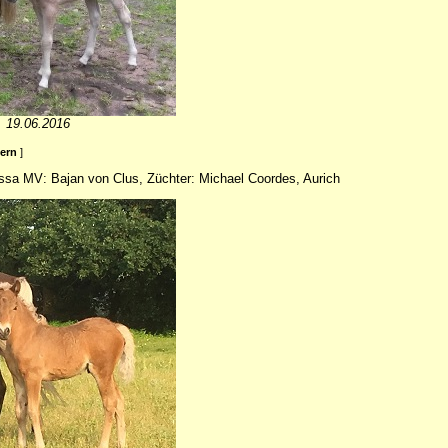
. 19.06.2016
ßern
]
issa MV: Bajan von Clus, Züchter: Michael Coordes, Aurich