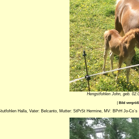
Hengstfohlen John, geb. 02.0
[
Bild vergrö
tutfohlen Halla, Vater: Belcanto, Mutter: StPrSt Hermine, MV: BPrH Jo-Co`s