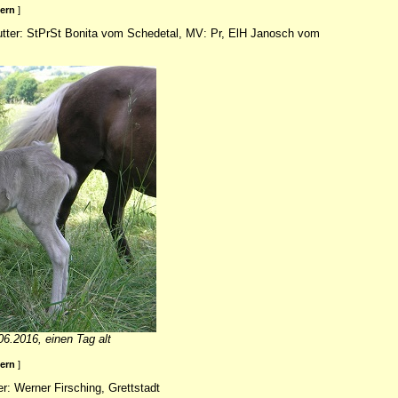
ßern
]
tter: StPrSt Bonita vom Schedetal, MV: Pr, ElH Janosch vom
06.2016, einen Tag alt
ßern
]
r: Werner Firsching, Grettstadt