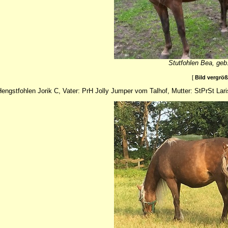
Stutfohlen Bea, geb
[
Bild vergrö
engstfohlen Jorik C, Vater: PrH Jolly Jumper vom Talhof, Mutter: StPrSt Lar