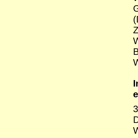
G
Z
W
B
W
I
e
3
D
W