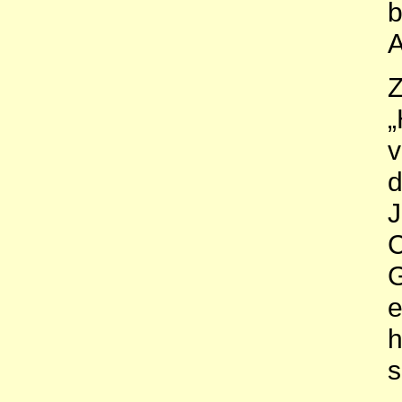
b
A
Z
„
v
d
J
C
G
e
h
s