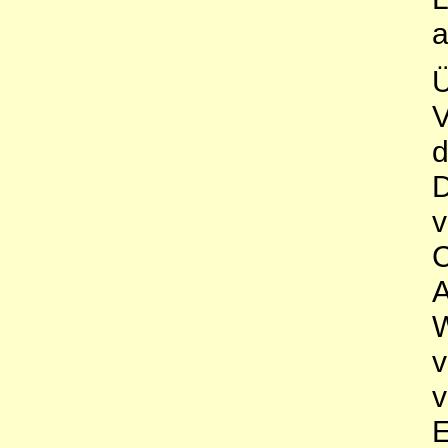
a
Ü
V
d
D
v
C
A
W
v
v
E