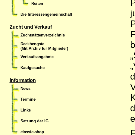
P
Reiten
j
Die Interessengemeinschaft
P
Zucht und Verkauf
P
Zuchtstättenverzeichnis
b
Deckhengste
(Mit Archiv für Mitglieder)
„
Verkaufsangebote
„
Kaufgesuche
d
Information
V
News
K
Termine
d
Links
e
Satzung der IG
F
classic-shop