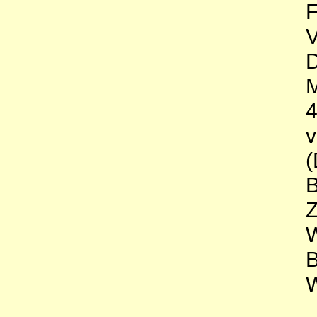
F
V
M
v
(
B
Z
W
B
W