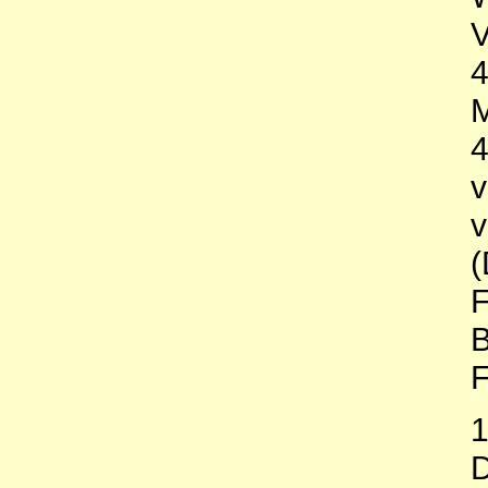
V
M
v
v
(
F
B
F
1
D