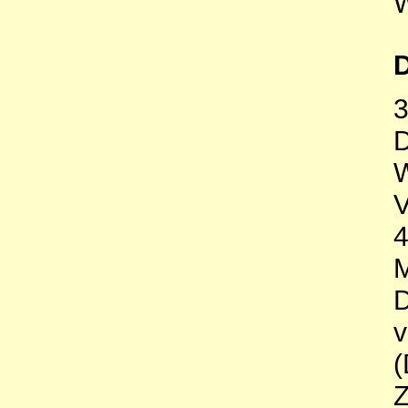
D
3
D
W
M
(
Z