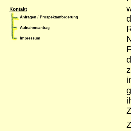
w
Kontakt
d
Anfragen / Prospektanforderung
R
Aufnahmeantrag
N
Impressum
P
d
z
i
g
i
Z
Z