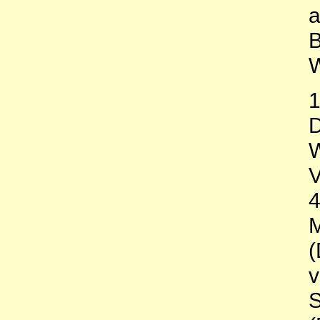
a
B
1
D
W
V
M
(
v
S