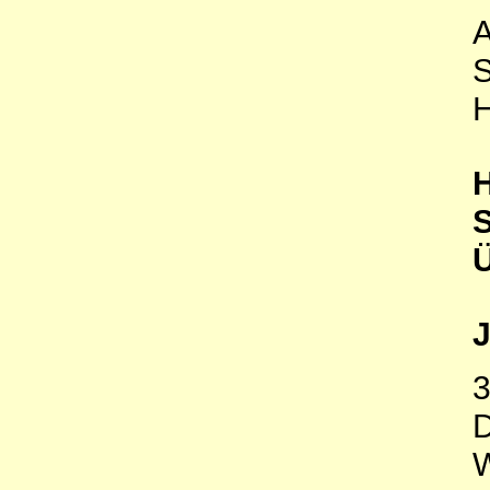
A
S
H
H
S
Ü
J
3
D
W