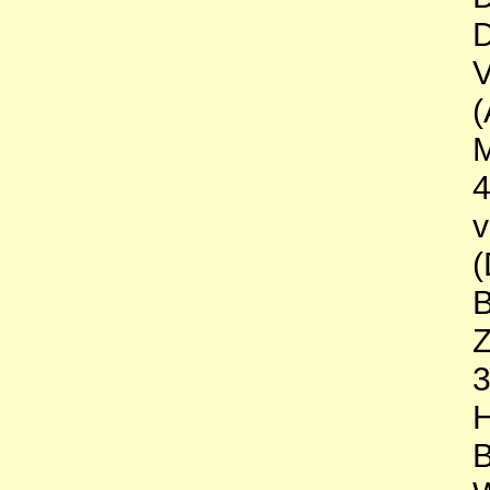
D
V
(
M
v
(
B
Z
3
H
B