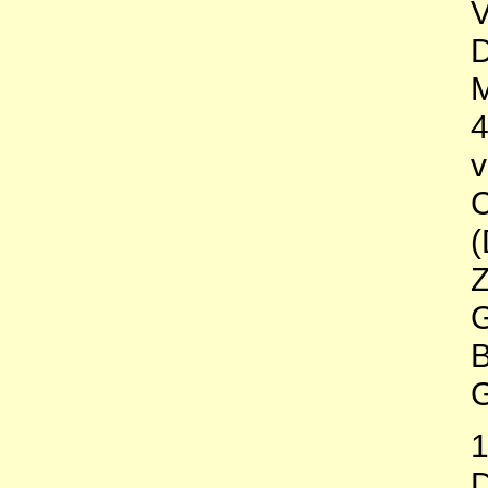
V
M
C
(
G
G
1
D