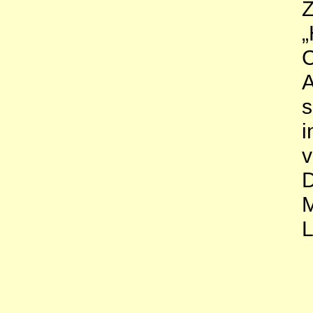
Z
„
C
A
s
i
v
D
M
L