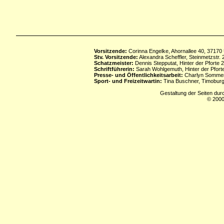
Vorsitzende:
Corinna Engelke, Ahornallee 40, 37170
Stv. Vorsitzende:
Alexandra Scheffler, Steinmetzstr
Schatzmeister:
Dennis Stepputat, Hinter der Pforte 
Schriftführerin:
Sarah Wohlgemuth, Hinter der Pforte
Presse- und Öffentlichkeitsarbeit:
Charlyn Sommerf
Sport- und Freizeitwartin:
Tina Buschner, Timoburg
Gestaltung der Seiten dur
© 2000