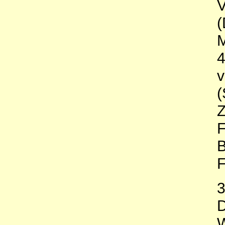
(
v
(
F
F
3
D
W