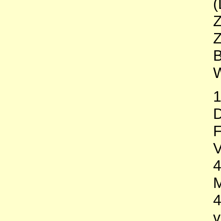
Z
Z
B
W
1
D
F
V
M
v