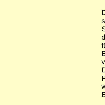
D
s
S
d
f
B
v
D
P
w
B