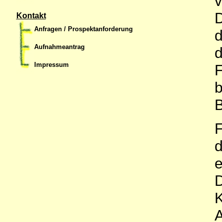
v
D
Kontakt
Anfragen / Prospektanforderung
d
Aufnahmeantrag
d
Impressum
F
b
B
F
d
e
D
K
A