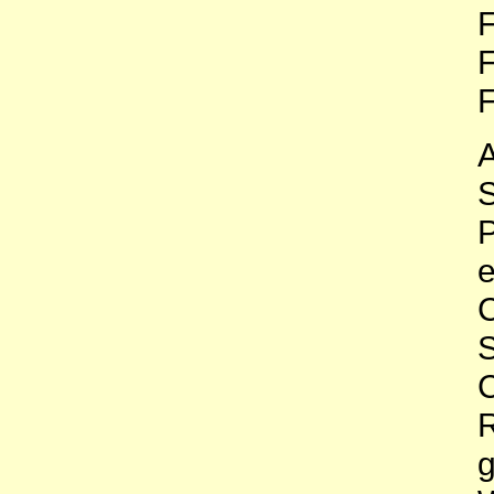
F
F
F
A
S
P
e
C
S
C
R
g