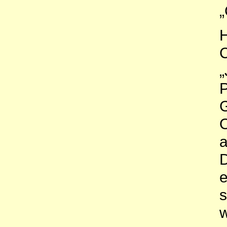
„
H
C
„
P
G
O
a
D
e
s
w