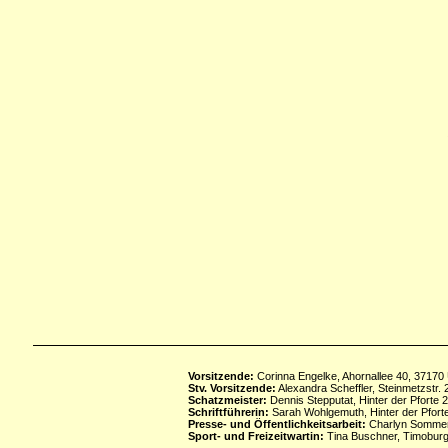
Vorsitzende:
Corinna Engelke, Ahornallee 40, 37170
Stv. Vorsitzende:
Alexandra Scheffler, Steinmetzstr
Schatzmeister:
Dennis Stepputat, Hinter der Pforte 
Schriftführerin:
Sarah Wohlgemuth, Hinter der Pforte
Presse- und Öffentlichkeitsarbeit:
Charlyn Sommerf
Sport- und Freizeitwartin:
Tina Buschner, Timoburg