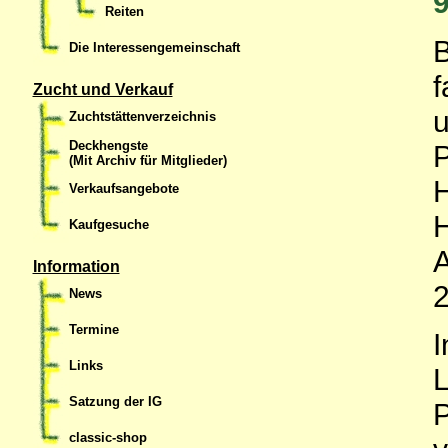
9
Reiten
B
Die Interessengemeinschaft
f
Zucht und Verkauf
u
Zuchtstättenverzeichnis
Deckhengste
P
(Mit Archiv für Mitglieder)
H
Verkaufsangebote
H
Kaufgesuche
A
Information
2
News
Termine
I
Links
L
Satzung der IG
P
classic-shop