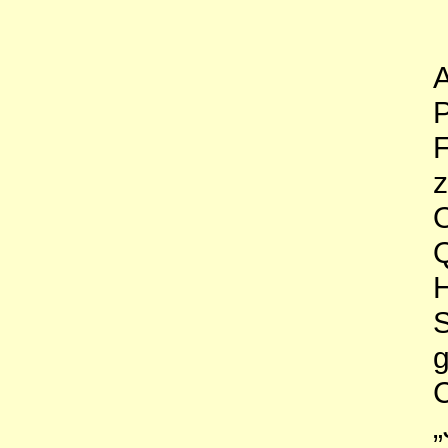
A
P
F
z
O
Q
H
S
g
C
„