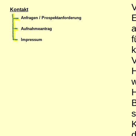
V
Kontakt
E
Anfragen / Prospektanforderung
Aufnahmeantrag
f
Impressum
k
V
H
w
H
B
s
K