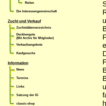
Reiten
R
Die Interessengemeinschaft
u
Zucht und Verkauf
B
Zuchtstättenverzeichnis
Deckhengste
P
(Mit Archiv für Mitglieder)
e
Verkaufsangebote
D
Kaufgesuche
F
Information
B
News
B
Termine
u
Links
f
Satzung der IG
h
classic-shop