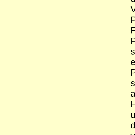
V
P
F
P
s
e
P
s
a
H
u
d