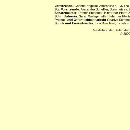
Vorsitzende:
Corinna Engelke, Ahornallee 40, 37170
Stv. Vorsitzende:
Alexandra Scheffler, Steinmetzstr
Schatzmeister:
Dennis Stepputat, Hinter der Pforte 
Schriftführerin:
Sarah Wohlgemuth, Hinter der Pforte
Presse- und Öffentlichkeitsarbeit:
Charlyn Sommerf
Sport- und Freizeitwartin:
Tina Buschner, Timoburg
Gestaltung der Seiten dur
© 2000