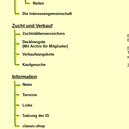
Reiten
Die Interessengemeinschaft
Zucht und Verkauf
Zuchtstättenverzeichnis
E
E
Deckhengste
(Mit Archiv für Mitglieder)
E
T
Verkaufsangebote
e
Kaufgesuche
2
Information
News
Termine
Links
Satzung der IG
classic-shop