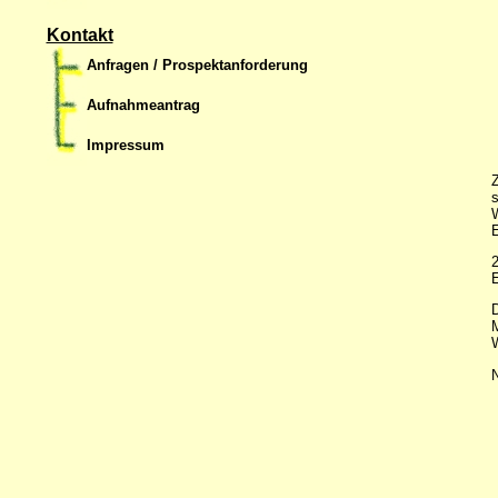
Kontakt
Anfragen / Prospektanforderung
Aufnahmeantrag
Impressum
Z
s
W
E
2
E
D
M
W
N