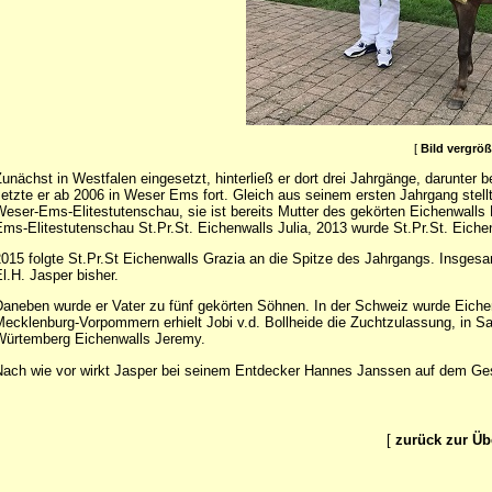
[
Bild vergrö
unächst in Westfalen eingesetzt, hinterließ er dort drei Jahrgänge, darunter 
etzte er ab 2006 in Weser Ems fort. Gleich aus seinem ersten Jahrgang stellte
eser-Ems-Elitestutenschau, sie ist bereits Mutter des gekörten Eichenwalls K
ms-Elitestutenschau St.Pr.St. Eichenwalls Julia, 2013 wurde St.Pr.St. Eichen
015 folgte St.Pr.St Eichenwalls Grazia an die Spitze des Jahrgangs. Insges
l.H. Jasper bisher.
aneben wurde er Vater zu fünf gekörten Söhnen. In der Schweiz wurde Eichen
ecklenburg-Vorpommern erhielt Jobi v.d. Bollheide die Zuchtzulassung, in 
ürtemberg Eichenwalls Jeremy.
ach wie vor wirkt Jasper bei seinem Entdecker Hannes Janssen auf dem Gest
[
zurück zur Üb