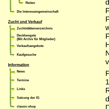
d
Reiten
P
Die Interessengemeinschaft
P
Zucht und Verkauf
w
Zuchtstättenverzeichnis
P
Deckhengste
(Mit Archiv für Mitglieder)
H
Verkaufsangebote
N
Kaufgesuche
v
Information
F
News
1
Termine
R
Links
d
Satzung der IG
D
classic-shop