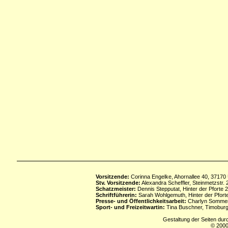
Vorsitzende:
Corinna Engelke, Ahornallee 40, 37170
Stv. Vorsitzende:
Alexandra Scheffler, Steinmetzstr
Schatzmeister:
Dennis Stepputat, Hinter der Pforte 
Schriftführerin:
Sarah Wohlgemuth, Hinter der Pforte
Presse- und Öffentlichkeitsarbeit:
Charlyn Sommerf
Sport- und Freizeitwartin:
Tina Buschner, Timoburg
Gestaltung der Seiten dur
© 2000