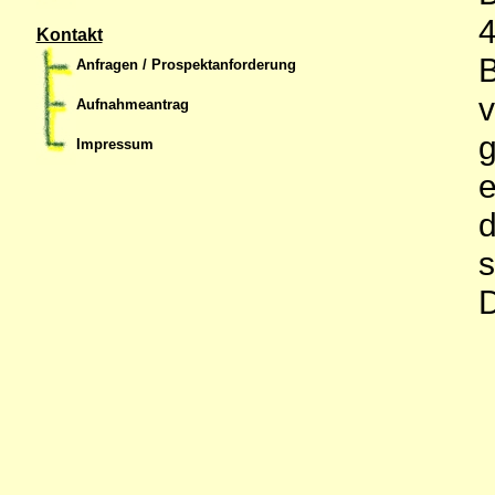
4
Kontakt
B
Anfragen / Prospektanforderung
v
Aufnahmeantrag
g
Impressum
e
d
s