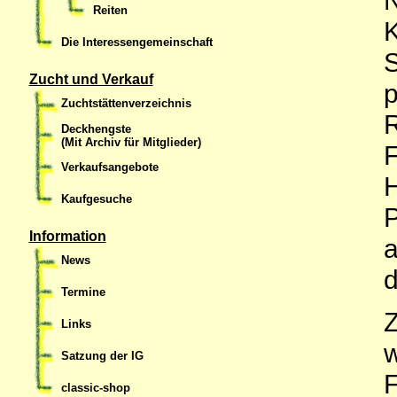
Reiten
K
Die Interessengemeinschaft
S
Zucht und Verkauf
p
Zuchtstättenverzeichnis
Deckhengste
(Mit Archiv für Mitglieder)
F
Verkaufsangebote
H
Kaufgesuche
P
Information
a
News
d
Termine
Z
Links
w
Satzung der IG
F
classic-shop