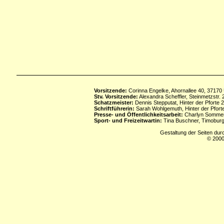
Vorsitzende:
Corinna Engelke, Ahornallee 40, 37170
Stv. Vorsitzende:
Alexandra Scheffler, Steinmetzstr
Schatzmeister:
Dennis Stepputat, Hinter der Pforte 
Schriftführerin:
Sarah Wohlgemuth, Hinter der Pforte
Presse- und Öffentlichkeitsarbeit:
Charlyn Sommerf
Sport- und Freizeitwartin:
Tina Buschner, Timoburg
Gestaltung der Seiten dur
© 2000