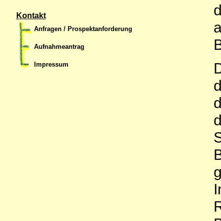
d
Kontakt
a
Anfragen / Prospektanforderung
B
Aufnahmeantrag
D
Impressum
d
d
d
S
B
I
R