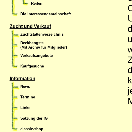
Reiten
C
Die Interessengemeinschaft
U
d
Zucht und Verkauf
Zuchtstättenverzeichnis
u
Deckhengste
w
(Mit Archiv für Mitglieder)
Verkaufsangebote
Z
Kaufgesuche
d
k
Information
News
j
Termine
Links
Satzung der IG
classic-shop