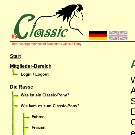
Start
Mitglieder-Bereich
Login / Logout
W
Die Rasse
A
Was ist ein Classic-Pony?
S
Wie kam es zum Classic-Pony?
D
Fahren
C
Freizeit
e