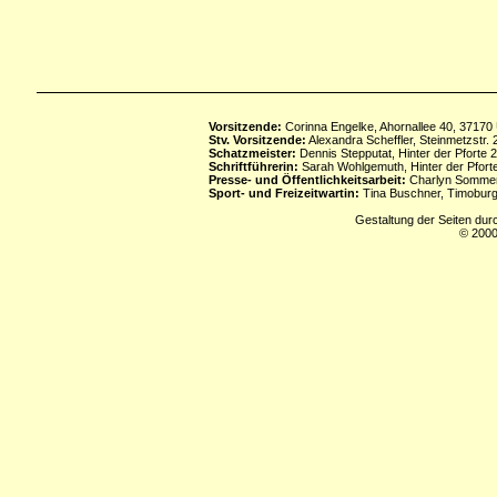
Vorsitzende:
Corinna Engelke, Ahornallee 40, 37170
Stv. Vorsitzende:
Alexandra Scheffler, Steinmetzstr
Schatzmeister:
Dennis Stepputat, Hinter der Pforte 
Schriftführerin:
Sarah Wohlgemuth, Hinter der Pforte
Presse- und Öffentlichkeitsarbeit:
Charlyn Sommerf
Sport- und Freizeitwartin:
Tina Buschner, Timoburg
Gestaltung der Seiten dur
© 2000