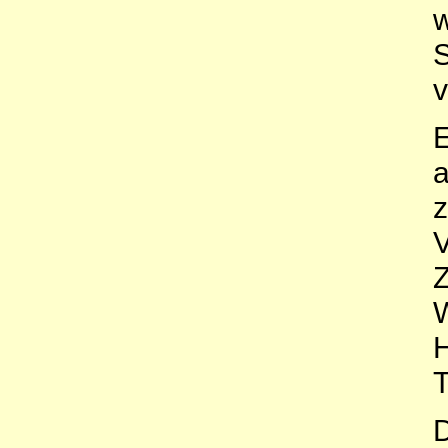
w
S
v
E
a
z
V
Z
W
H
T
D