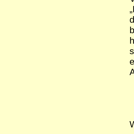
„
d
b
h
s
e
A
W