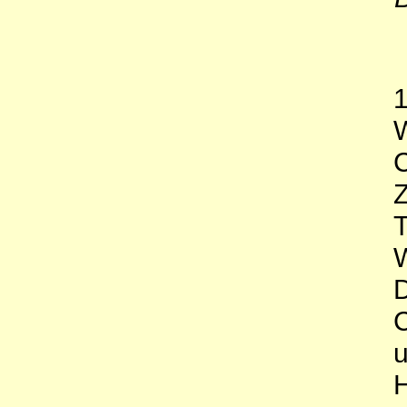
1
W
C
Z
T
D
C
u
H