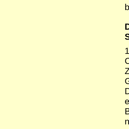
b
D
S
1
C
D
B
n