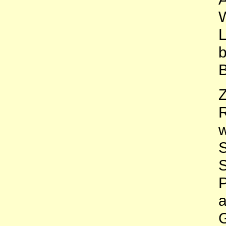
W
L
b
B
Z
w
S
S
P
a
G