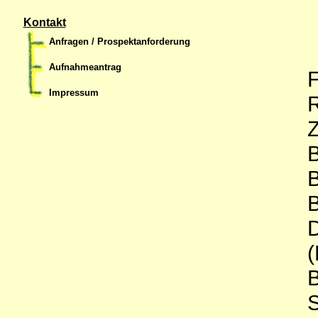
Kontakt
Anfragen / Prospektanforderung
Aufnahmeantrag
F
Impressum
R
Z
B
B
B
D
(
B
S