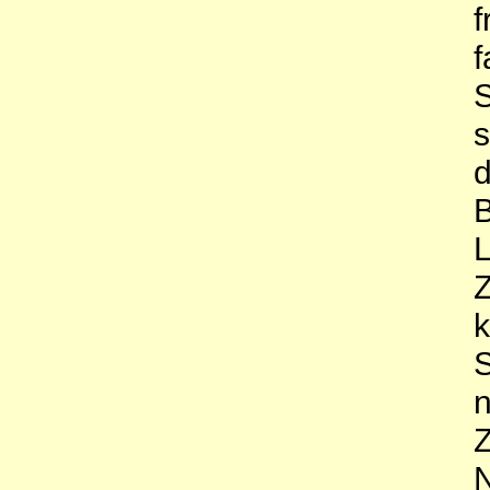
f
f
S
s
d
B
L
Z
k
S
n
Z
N