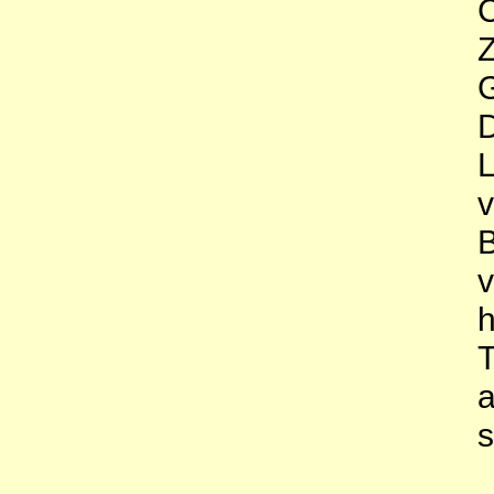
C
L
h
T
a