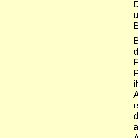
D
u
B
B
d
F
P
i
A
e
d
a
A