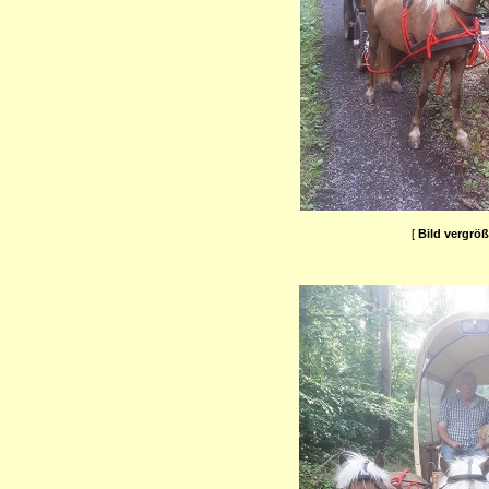
[
Bild vergrö