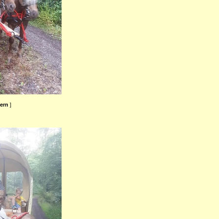
ßern
]