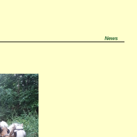
News
!