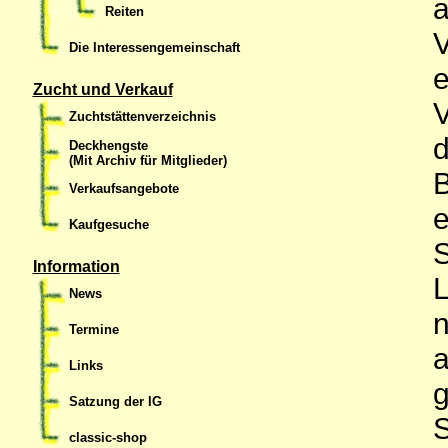
Reiten
V
Die Interessengemeinschaft
e
Zucht und Verkauf
Zuchtstättenverzeichnis
d
Deckhengste
(Mit Archiv für Mitglieder)
B
Verkaufsangebote
e
Kaufgesuche
S
Information
L
News
n
Termine
a
Links
g
Satzung der IG
S
classic-shop