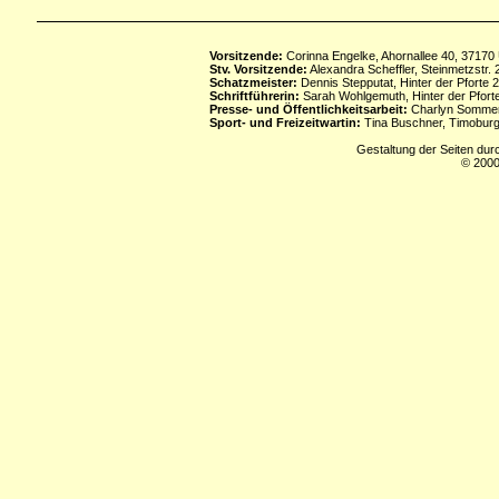
Vorsitzende:
Corinna Engelke, Ahornallee 40, 37170
Stv. Vorsitzende:
Alexandra Scheffler, Steinmetzstr
Schatzmeister:
Dennis Stepputat, Hinter der Pforte 
Schriftführerin:
Sarah Wohlgemuth, Hinter der Pforte
Presse- und Öffentlichkeitsarbeit:
Charlyn Sommerf
Sport- und Freizeitwartin:
Tina Buschner, Timoburg
Gestaltung der Seiten dur
© 2000