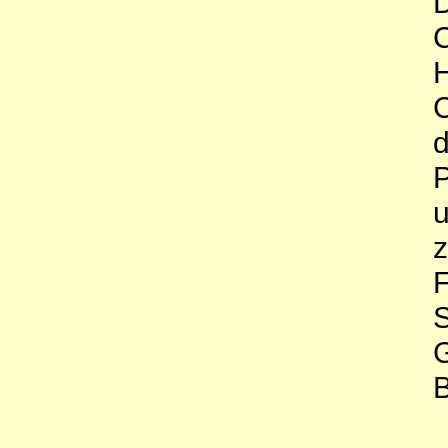
D
C
H
C
d
P
u
z
F
S
G
B