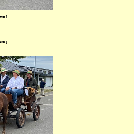
ßern
]
ßern
]