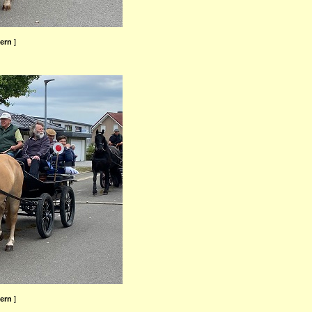
ßern
]
ßern
]