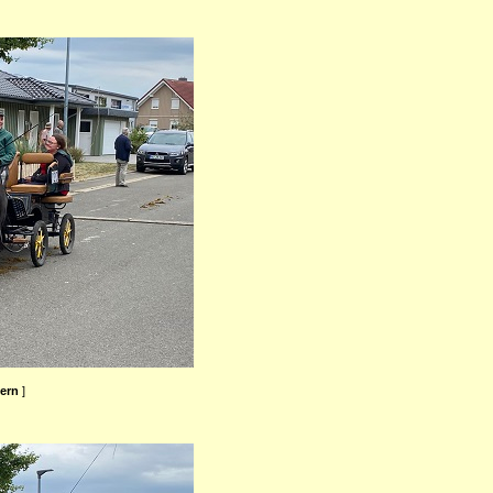
ßern
]