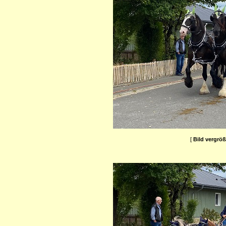
[
Bild vergrö