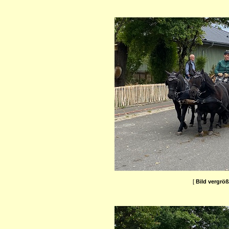
[
Bild vergrö