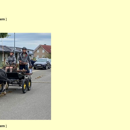
ßern
]
ßern
]