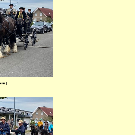
ßern
]