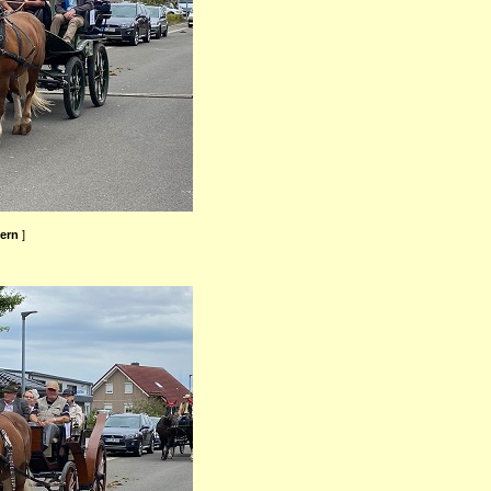
ßern
]