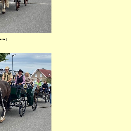
ßern
]