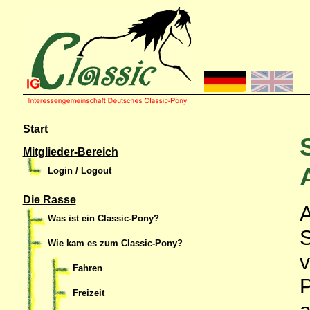
Start
Mitglieder-Bereich
Login / Logout
Die Rasse
A
Was ist ein Classic-Pony?
S
Wie kam es zum Classic-Pony?
v
Fahren
P
Freizeit
a