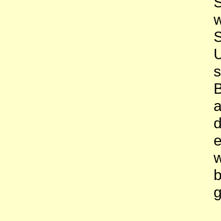
S
w
S
U
s
B
a
d
e
w
b
g