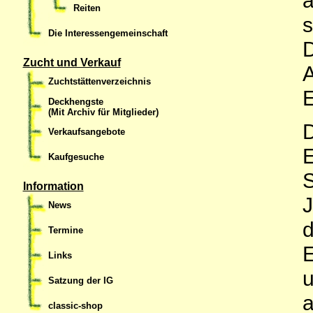
Reiten
s
Die Interessengemeinschaft
D
Zucht und Verkauf
A
Zuchtstättenverzeichnis
E
Deckhengste
(Mit Archiv für Mitglieder)
D
Verkaufsangebote
E
Kaufgesuche
S
Information
J
News
d
Termine
E
Links
u
Satzung der IG
a
classic-shop