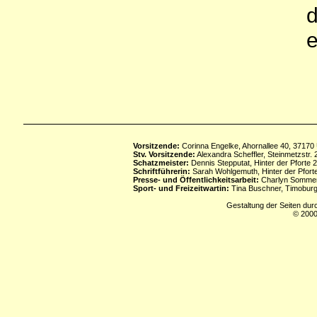
d
e
Vorsitzende:
Corinna Engelke, Ahornallee 40, 37170
Stv. Vorsitzende:
Alexandra Scheffler, Steinmetzstr
Schatzmeister:
Dennis Stepputat, Hinter der Pforte 
Schriftführerin:
Sarah Wohlgemuth, Hinter der Pforte
Presse- und Öffentlichkeitsarbeit:
Charlyn Sommerf
Sport- und Freizeitwartin:
Tina Buschner, Timoburg
Gestaltung der Seiten dur
© 2000