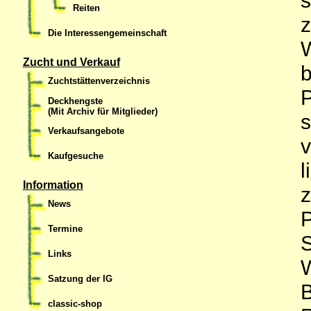
Reiten
z
Die Interessengemeinschaft
W
Zucht und Verkauf
b
Zuchtstättenverzeichnis
P
Deckhengste
(Mit Archiv für Mitglieder)
s
Verkaufsangebote
v
Kaufgesuche
l
Information
z
News
P
Termine
S
Links
W
Satzung der IG
B
classic-shop