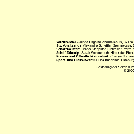
Vorsitzende:
Corinna Engelke, Ahornallee 40, 37170
Stv. Vorsitzende:
Alexandra Scheffler, Steinmetzstr
Schatzmeister:
Dennis Stepputat, Hinter der Pforte 
Schriftführerin:
Sarah Wohlgemuth, Hinter der Pforte
Presse- und Öffentlichkeitsarbeit:
Charlyn Sommerf
Sport- und Freizeitwartin:
Tina Buschner, Timoburg
Gestaltung der Seiten dur
© 2000