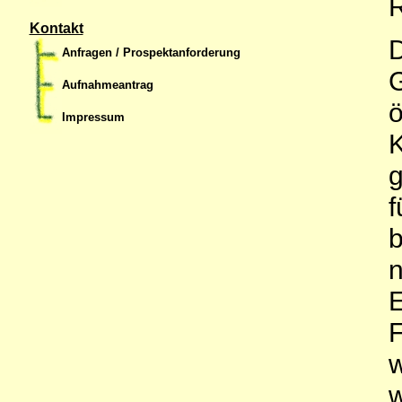
R
Kontakt
D
Anfragen / Prospektanforderung
G
Aufnahmeantrag
ö
Impressum
K
g
f
b
n
E
F
w
w