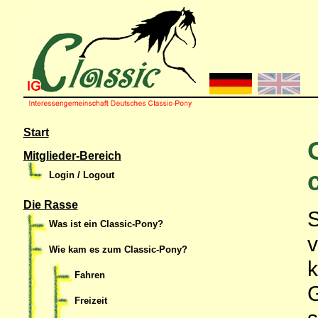
Start
Mitglieder-Bereich
Login / Logout
Die Rasse
S
Was ist ein Classic-Pony?
v
Wie kam es zum Classic-Pony?
k
Fahren
G
Freizeit
s