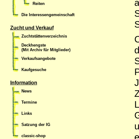
a
Reiten
S
Die Interessengemeinschaft
S
Zucht und Verkauf
C
Zuchtstättenverzeichnis
Deckhengste
d
(Mit Archiv für Mitglieder)
S
Verkaufsangebote
P
Kaufgesuche
J
Information
Z
News
L
Termine
G
Links
u
Satzung der IG
e
classic-shop