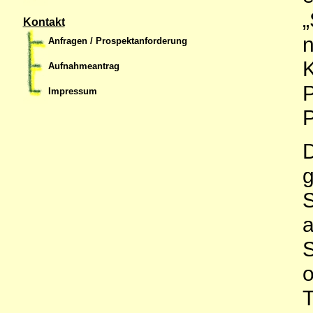
„
Kontakt
n
Anfragen / Prospektanforderung
K
Aufnahmeantrag
P
Impressum
P
D
g
S
a
S
o
T