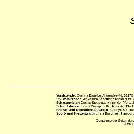
Vorsitzende:
Corinna Engelke, Ahornallee 40, 37170
Stv. Vorsitzende:
Alexandra Scheffler, Steinmetzstr
Schatzmeister:
Dennis Stepputat, Hinter der Pforte 
Schriftführerin:
Sarah Wohlgemuth, Hinter der Pforte
Presse- und Öffentlichkeitsarbeit:
Charlyn Sommerf
Sport- und Freizeitwartin:
Tina Buschner, Timoburg
Gestaltung der Seiten dur
© 2000