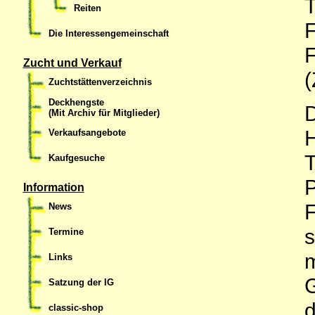
T
Reiten
F
Die Interessengemeinschaft
F
Zucht und Verkauf
(
Zuchtstättenverzeichnis
Deckhengste
D
(Mit Archiv für Mitglieder)
H
Verkaufsangebote
T
Kaufgesuche
P
Information
F
News
s
Termine
m
Links
G
Satzung der IG
d
classic-shop