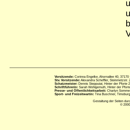
u
u
b
V
Vorsitzende:
Corinna Engelke, Ahornallee 40, 37170
Stv. Vorsitzende:
Alexandra Scheffler, Steinmetzstr
Schatzmeister:
Dennis Stepputat, Hinter der Pforte 
Schriftführerin:
Sarah Wohlgemuth, Hinter der Pforte
Presse- und Öffentlichkeitsarbeit:
Charlyn Sommerf
Sport- und Freizeitwartin:
Tina Buschner, Timoburg
Gestaltung der Seiten dur
© 2000