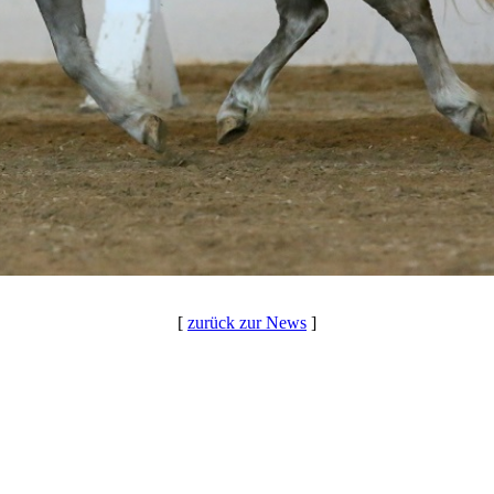
[
zurück zur News
]