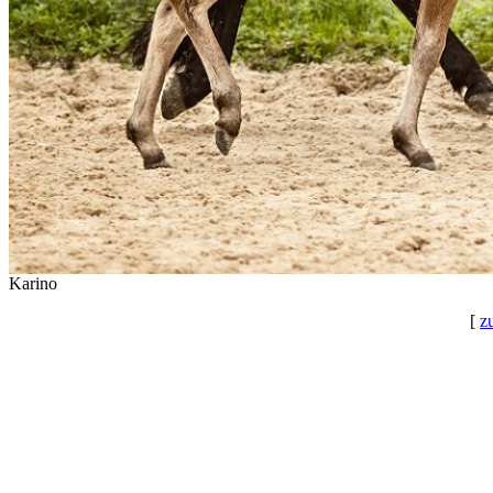
Karino
[
z