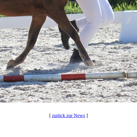
[
zurück zur News
]