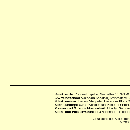
Vorsitzende:
Corinna Engelke, Ahornallee 40, 37170
Stv. Vorsitzende:
Alexandra Scheffler, Steinmetzstr
Schatzmeister:
Dennis Stepputat, Hinter der Pforte 
Schriftführerin:
Sarah Wohlgemuth, Hinter der Pforte
Presse- und Öffentlichkeitsarbeit:
Charlyn Sommerf
Sport- und Freizeitwartin:
Tina Buschner, Timoburg
Gestaltung der Seiten dur
© 2000