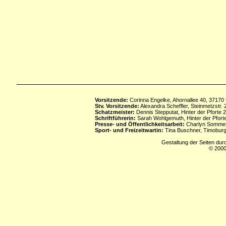
Vorsitzende:
Corinna Engelke, Ahornallee 40, 37170
Stv. Vorsitzende:
Alexandra Scheffler, Steinmetzstr
Schatzmeister:
Dennis Stepputat, Hinter der Pforte 
Schriftführerin:
Sarah Wohlgemuth, Hinter der Pforte
Presse- und Öffentlichkeitsarbeit:
Charlyn Sommerf
Sport- und Freizeitwartin:
Tina Buschner, Timoburg
Gestaltung der Seiten dur
© 2000