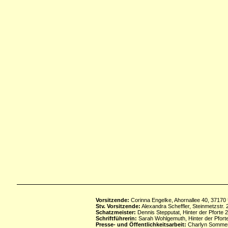
Vorsitzende:
Corinna Engelke, Ahornallee 40, 37170
Stv. Vorsitzende:
Alexandra Scheffler, Steinmetzstr
Schatzmeister:
Dennis Stepputat, Hinter der Pforte 
Schriftführerin:
Sarah Wohlgemuth, Hinter der Pforte
Presse- und Öffentlichkeitsarbeit:
Charlyn Sommerf