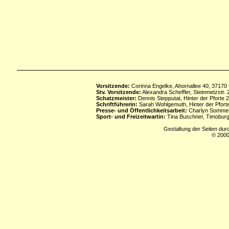
Vorsitzende:
Corinna Engelke, Ahornallee 40, 37170
Stv. Vorsitzende:
Alexandra Scheffler, Steinmetzstr
Schatzmeister:
Dennis Stepputat, Hinter der Pforte 
Schriftführerin:
Sarah Wohlgemuth, Hinter der Pforte
Presse- und Öffentlichkeitsarbeit:
Charlyn Sommerf
Sport- und Freizeitwartin:
Tina Buschner, Timoburg
Gestaltung der Seiten dur
© 2000