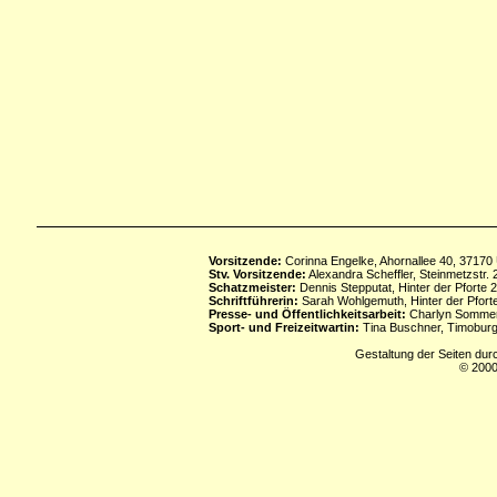
Vorsitzende:
Corinna Engelke, Ahornallee 40, 37170
Stv. Vorsitzende:
Alexandra Scheffler, Steinmetzstr
Schatzmeister:
Dennis Stepputat, Hinter der Pforte 
Schriftführerin:
Sarah Wohlgemuth, Hinter der Pforte
Presse- und Öffentlichkeitsarbeit:
Charlyn Sommerf
Sport- und Freizeitwartin:
Tina Buschner, Timoburg
Gestaltung der Seiten dur
© 2000